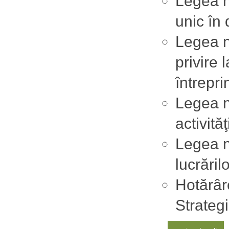
Legea n
unic în 
Legea n
privire 
întrepri
Legea n
activită
Legea n
lucrăril
Hotărâr
Strategi