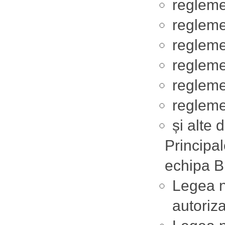
reglemen
regleme
reglemen
regleme
reglemen
reglemen
și alte
Principa
echipa B
Legea n
autoriza