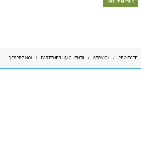
vezi mai mult
DESPRE NOI
/
PARTENERII ȘI CLIENȚII
/
SERVICII
/
PROIECTE